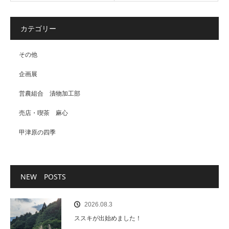
カテゴリー
その他
企画展
営農組合 漬物加工部
売店・喫茶 麻心
甲津原の四季
NEW POSTS
2026.08.3
ススキが出始めました！