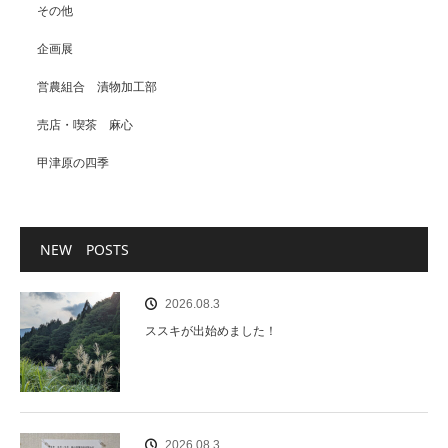
その他
企画展
営農組合 漬物加工部
売店・喫茶 麻心
甲津原の四季
NEW POSTS
2026.08.3
ススキが出始めました！
2026.08.3