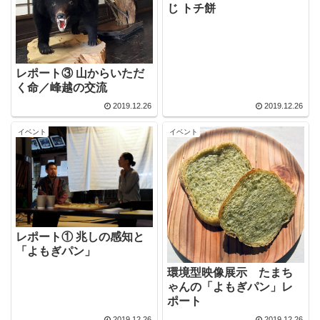
じ トチ餅
レポート③ 山からいただ
く命／峰越の交流
2019.12.26
2019.12.26
イベント
イベント
レポート① 兆しの感知と
「よもぎパン」
環境型映像展示 たまち
ゃんの「よもぎパン」レ
ポート
2019.12.26
2019.12.26