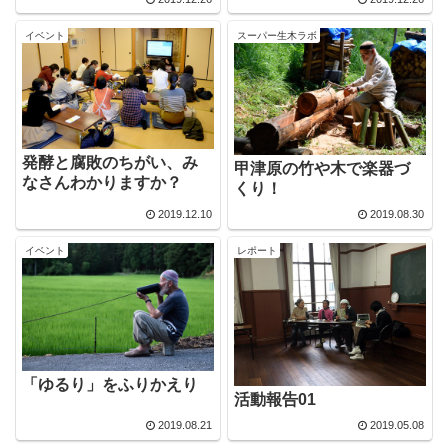
イベント
スーパー生木ラボ
発酵と腐敗のちがい、み
甲津原の竹や木で楽器づ
なさんわかりますか？
くり！
2019.12.10
2019.08.30
イベント
レポート
「ゆるり」をふりかえり
活動報告01
2019.08.21
2019.05.08