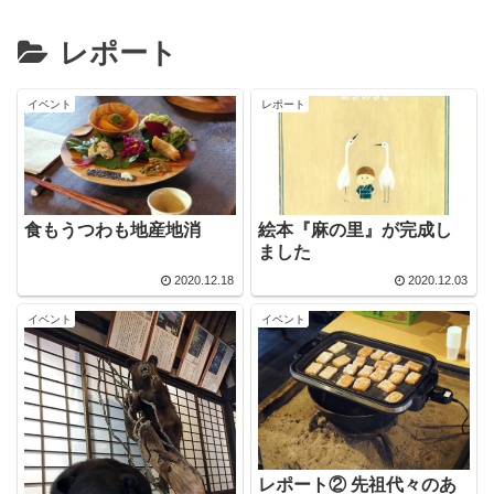
レポート
イベント
レポート
食もうつわも地産地消
絵本『麻の里』が完成し
ました
2020.12.18
2020.12.03
イベント
イベント
レポート② 先祖代々のあ