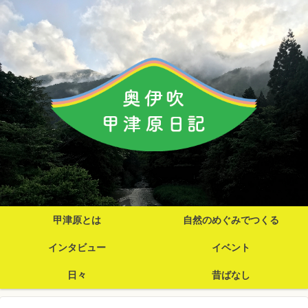
甲津原とは
自然のめぐみでつくる
インタビュー
イベント
日々
昔ばなし