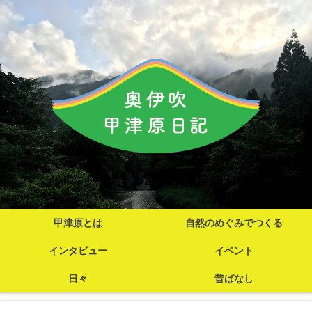
甲津原とは
自然のめぐみでつくる
インタビュー
イベント
日々
昔ばなし