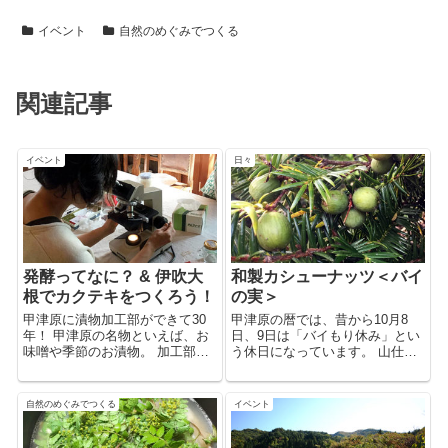
イベント
自然のめぐみでつくる
関連記事
イベント
日々
発酵ってなに？ & 伊吹大
和製カシューナッツ＜バイ
根でカクテキをつくろう！
の実＞
甲津原に漬物加工部ができて30
甲津原の暦では、昔から10月8
年！ 甲津原の名物といえば、お
日、9日は「バイもり休み」とい
味噌や季節のお漬物。 加工部で
う休日になっています。 山仕事
は、もうすぐお味噌の仕込みが
を休む日で、また、その日まで
はじまります。 1年があっという
に「バイの実」を収穫するとい
間、仕込みがはじまると大忙し
う日だそうです。 土地の暦にも
自然のめぐみでつくる
イベント
です！ お家でも加工部でも、発
なるくらい、古代から親しま
酵食品とは親しいお付き合いを
れ、食べ続けられてきた、集落
され...
のみなさん...