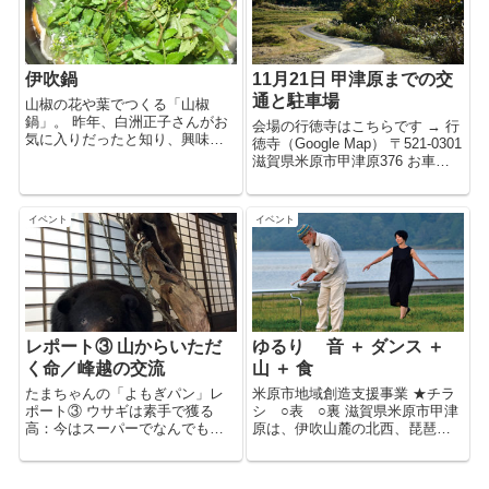
伊吹鍋
11月21日 甲津原までの交
通と駐車場
山椒の花や葉でつくる「山椒
鍋」。 昨年、白洲正子さんがお
会場の行徳寺はこちらです → 行
気に入りだったと知り、興味を
徳寺（Google Map） 〒521-0301
もってつくりはじめました。 料
滋賀県米原市甲津原376 お車が
理上手の友人に聞くと「樹木
ない方は9時発のまいちゃん号で
鍋」という名前で、以前からつ
どうぞ！ お昼を購入するところ
くっていたそうです。 「まさに
がありません（予約時にもご案
イベント
イベント
今の時期、モクモクしてる樹々
内します） 2本ご覧になられる方
の生命力を食べ...
は昼食...
レポート③ 山からいただ
ゆるり 音 ＋ ダンス ＋
く命／峰越の交流
山 ＋ 食
たまちゃんの「よもぎパン」レ
米原市地域創造支援事業 ★チラ
ポート③ ウサギは素手で獲る
シ ○表 ○裏 滋賀県米原市甲津
高：今はスーパーでなんでも買
原は、伊吹山麓の北西、琵琶湖
えるけど、昔は魚といえば川か
へそそぐ姉川源流にある自然豊
ら釣ってくるんやし、肉といえ
かな里山です。 甲津原では囲炉
ば山から獲ってくる。 ウサギと
裏（いろり）のことを「ゆる