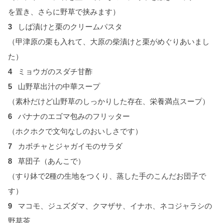
を置き、さらに野草で挟みます）
3
しば漬けと栗のクリームパスタ
（甲津原の栗も入れて、大原の柴漬けと栗がめぐりあいまし
た）
4
ミョウガのスダチ甘酢
5
山野草出汁の中華スープ
（素朴だけど山野草のしっかりした存在、栄養満点スープ）
6
バナナのエゴマ包みのフリッター
（ホクホクで文句なしのおいしさです）
7
カボチャとジャガイモのサラダ
8
草団子（あんこで）
（すり鉢で2種の生地をつくり、蒸した手のこんだお団子で
す）
9
マコモ、ジュズダマ、クマザサ、イナホ、ネコジャラシの
野草茶